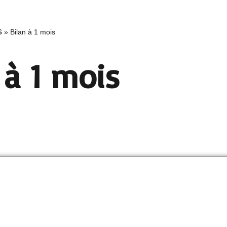
s
»
Bilan à 1 mois
 à 1 mois